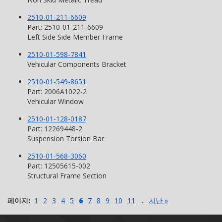
2510-01-211-6609
Part: 2510-01-211-6609
Left Side Side Member Frame
2510-01-598-7841
Vehicular Components Bracket
2510-01-549-8651
Part: 2006A1022-2
Vehicular Window
2510-01-128-0187
Part: 12269448-2
Suspension Torsion Bar
2510-01-568-3060
Part: 12505615-002
Structural Frame Section
페이지:
1
2
3
4
5
6
7
8
9
10
11
...
지난 »