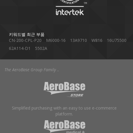
키워드별 최근 부품
CN-200-CPL-P20
M6000-16
13A9710
W816
16U75500
62A114-D1
5502A
The AeroBase Group Family ..
Simplified purchasing with an easy to use e-commerce
platform.