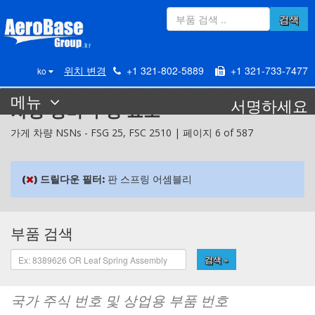
검색
위치 변경
+1 321-802-5889
+1 321-733-7477
ko
메뉴
서명하세요
차량 장비 구성 요소
가게 차량 NSNs -
FSG
25,
FSC
2510 | 페이지 6 of 587
(
)
드릴다운 필터:
판 스프링 어셈블리
부품 검색
검색 »
국가 주식 번호 및 상업용 부품 번호