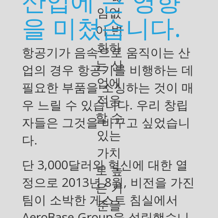
산업에 큰 영향
임없
을 미쳤습니다.
이 변
화하
항공기가 음속으로 움직이는 산
는 산
업의 경우 항공기를 비행하는 데
업에
필요한 부품을 소싱하는 것이 매
적응
우 느릴 수 있습니다. 우리 창립
할 수
자들은 그것을 바꾸고 싶었습니
있는
다.
가치
단 3,000달러와 혁신에 대한 열
로 높
정으로 2013년 8월, 비전을 가진
은 기
팀이 소박한 게스트 침실에서
준을
AeroBase Group을 설립했습니