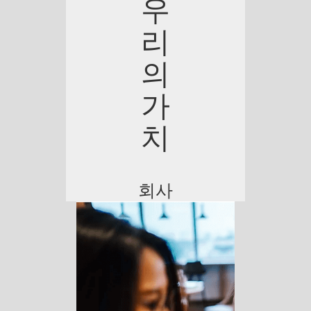
우
리
의
가
치
회사
로서
우리
는 개
별 코