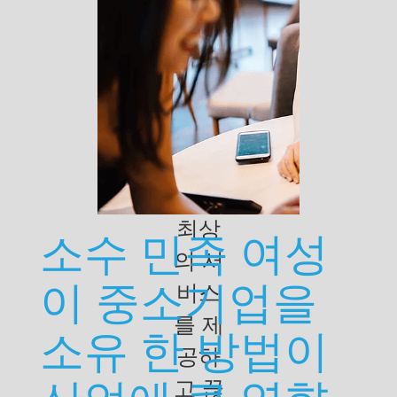
드를
보완
하고
다양
한 고
객 기
반에
최상
소수 민족 여성
의 서
이 중소기업을
비스
를 제
소유 한 방법이
공하
고 끊