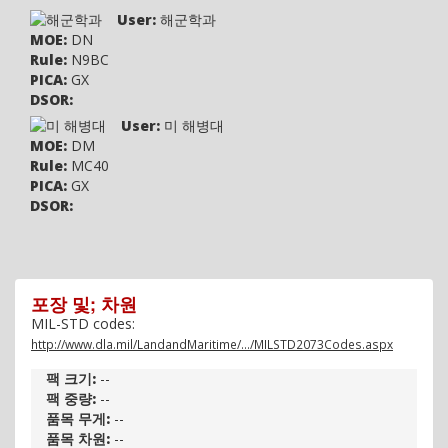
User:
해군학과
MOE:
DN
Rule:
N9BC
PICA:
GX
DSOR:
User:
미 해병대
MOE:
DM
Rule:
MC40
PICA:
GX
DSOR:
포장 및; 차원
MIL-STD codes:
http://www.dla.mil/LandandMaritime/.../MILSTD2073Codes.aspx
팩 크기:
--
팩 중량:
--
품목 무게:
--
품목 차원:
--