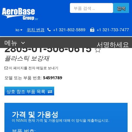
검색
위치 변경
+1 321-802-5889
+1 321-733-7477
ko
메뉴
서명하세요
2805-01-506-0615
플라스틱 보강재
이 페이지를 전자 메일로 보내기
모델 또는 부품 번호:
54591789
상호 참조 부품 목록
가격 및 가용성
이 NSN의 현재 가격 및 가용성에 대해 이 양식을 제출하십시오.
부품 번호: