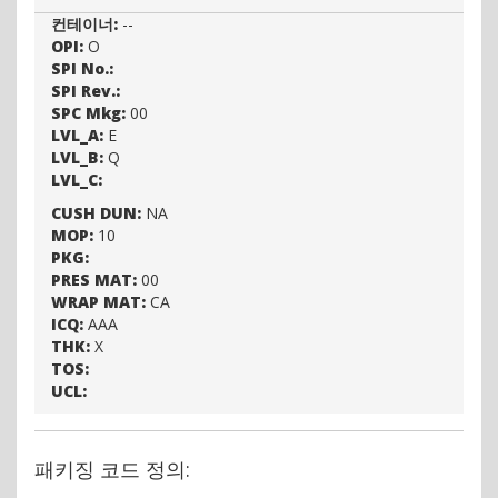
컨테이너:
--
OPI:
O
SPI No.:
SPI Rev.:
SPC Mkg:
00
LVL_A:
E
LVL_B:
Q
LVL_C:
CUSH DUN:
NA
MOP:
10
PKG:
PRES MAT:
00
WRAP MAT:
CA
ICQ:
AAA
THK:
X
TOS:
UCL:
패키징 코드 정의: