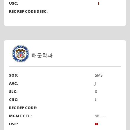
USC:
I
REC REP CODE DESC:
해군학과
SOS:
SMS
AAC:
J
SLC:
0
CIIC:
U
REC REP CODE:
MGMT CTL:
9B-----
USC:
N