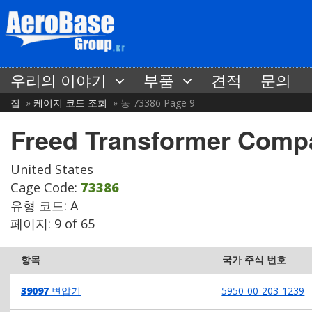
우리의 이야기
부품
견적
문의
집
케이지 코드 조회
농 73386 Page 9
Freed Transformer Comp
United States
Cage Code:
73386
유형 코드: A
페이지: 9 of 65
항목
국가 주식 번호
39097
변압기
5950-00-203-1239