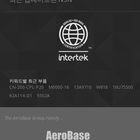
키워드별 최근 부품
CN-200-CPL-P20
M6000-16
13A9710
W816
16U75500
62A114-D1
5502A
The AeroBase Group Family ..