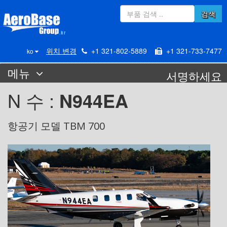
검색
위치 변경
+1 321-802-5889
+1 321-733-7477
ko
메뉴
서명하세요
« 검색으로 돌아가기
N 수 :
N944EA
항공기 모델 TBM 700