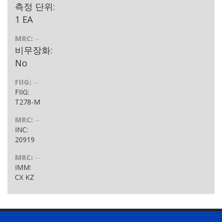
측정 단위:
1 EA
MRC:
--
비무장화:
No
FIIG:
--
FIIG:
T278-M
MRC:
--
INC:
20919
MRC:
--
IMM:
CX KZ