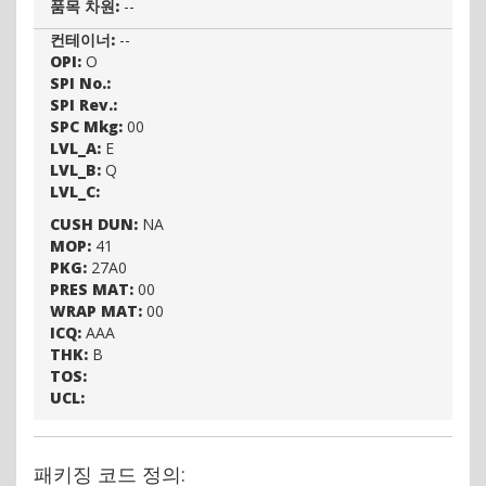
품목 차원:
--
컨테이너:
--
OPI:
O
SPI No.:
SPI Rev.:
SPC Mkg:
00
LVL_A:
E
LVL_B:
Q
LVL_C:
CUSH DUN:
NA
MOP:
41
PKG:
27A0
PRES MAT:
00
WRAP MAT:
00
ICQ:
AAA
THK:
B
TOS:
UCL:
패키징 코드 정의: