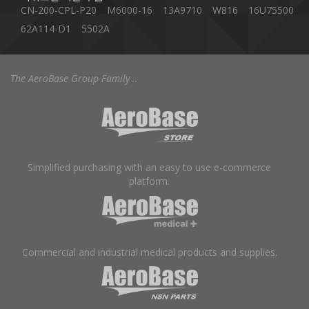
CN-200-CPL-P20
M6000-16
13A9710
W816
16U75500
62A114-D1
5502A
The AeroBase Group Family ..
Simplified purchasing with an easy to use e-commerce
platform.
Commercial and industrial medical products and supplies.