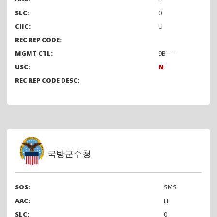
SLC:
0
CIIC:
U
REC REP CODE:
MGMT CTL:
9B-----
USC:
N
REC REP CODE DESC:
국방군수청
SOS:
SMS
AAC:
H
SLC:
0