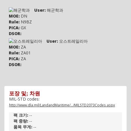
User:
해군학과
MOE:
DN
Rule:
N9BZ
PICA:
GX
DSOR:
User:
오스트레일리아
MOE:
ZA
Rule:
ZA01
PICA:
ZA
DSOR:
포장 및; 차원
MIL-STD codes:
http://www.dla.mil/LandandMaritime/.../MILSTD2073Codes.aspx
팩 크기:
--
팩 중량:
--
품목 무게:
--