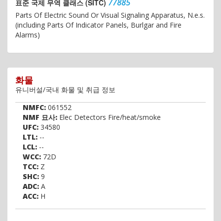
77885
표준 국제 무역 클래스 (SITC)
Parts Of Electric Sound Or Visual Signaling Apparatus, N.e.s.
(including Parts Of Indicator Panels, Burlgar and Fire
Alarms)
화물
유니버설/국내 화물 및 취급 정보
NMFC:
061552
NMF 묘사:
Elec Detectors Fire/heat/smoke
UFC:
34580
LTL:
--
LCL:
--
WCC:
72D
TCC:
Z
SHC:
9
ADC:
A
ACC:
H