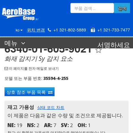
검색
위치 변경
+1 321-802-5889
+1 321-733-7477
ko
메뉴
서명하세요
6340-01-605-9021
화재 감지기 Sy 감지 요소
이 페이지를 전자 메일로 보내기
모델 또는 부품 번호:
35594-4-255
상호 참조 부품 목록
재고 가용성
상태 코드 차트
이 제품은 다음과 같은 수량 및 조건으로 제공됩니다.
NE:
19
NS:
2
AR:
7
SV:
2
OH:
1
참고: 이 항목의 가용성은 마지막으로 업데이트되었습니다.