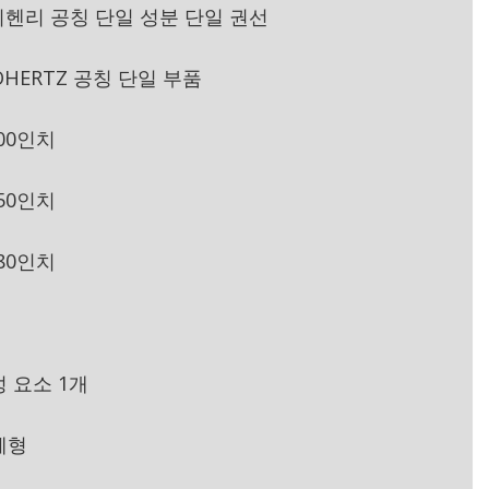
밀리헨리 공칭 단일 성분 단일 권선
LOHERTZ 공칭 단일 부품
500인치
450인치
780인치
 요소 1개
폐형