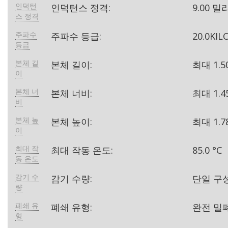
인덕턴
인덕턴스 정격:
9.00 
스 정격
주파수
주파수 등급:
20.0KI
등급
본체 길
본체 길이:
최대 1.
이
본체 너
본체 너비:
최대 1.
비
본체 높
본체 높이:
최대 1.
이
최대 작
최대 작동 온도:
85.0 °C
동 온도
감기 수
감기 수량:
단일 구성
량
폐쇄 유
폐쇄 유형:
완전 밀
형