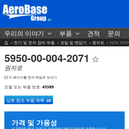
우리의 이야기
부품
견적
문의
집
전기 및 전자 장비 부품
코일 및 변압기
원자로
NSN 5950
5950-00-004-2071
원자로
이 페이지를 전자 메일로 보내기
모델 또는 부품 번호:
41389
상호 참조 부품 목록
가격 및 가용성
이 NSN의 현재 가격 및 가용성에 대해 이 양식을 제출하십시오.