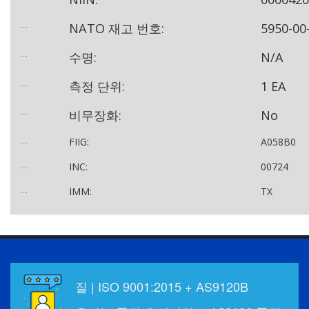
--
NATO 재고 번호:
5950-00
--
수명:
N/A
--
측정 단위:
1 EA
--
비무장화:
No
--
FIIG:
A058B0
--
INC:
00724
--
IMM:
TX
질 | ISO 9001:2015 + AS9120B