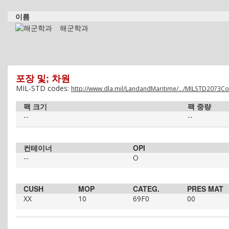
이름
해군학과
포장 및; 차원
MIL-STD codes:
http://www.dla.mil/LandandMaritime/.../MILSTD2073C
팩 크기
팩 중량
--
--
컨테이너
OPI
--
O
CUSH
MOP
CATEG.
PRES MAT
XX
10
69F0
00