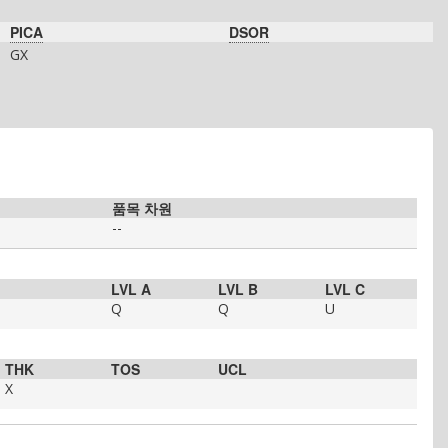
PICA
DSOR
GX
품목 차원
--
LVL A
LVL B
LVL C
Q
Q
U
THK
TOS
UCL
X