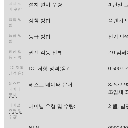
설치 설
설치 설비 수량:
4 단일 
비 수량
장착 방
장착 방법:
플랜지 
법
등급 방
등급 방법:
전기 단
법
권선 작
권선 작동 전류:
2.0 암
동 전류
DC 저항
DC 저항 정격(옴):
0.500
정격(옴)
테스트
테스트 데이터 문서:
82577
데이터
조업체 표
문서
터미널
터미널 유형 및 수량:
2 탭, 
유형 및
수량
--
NIIN:
000042