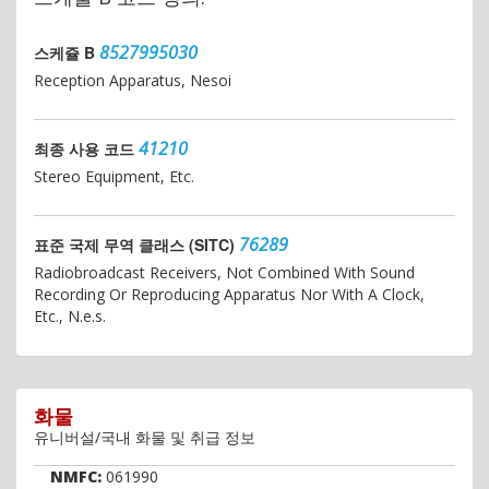
8527995030
스케쥴 B
Reception Apparatus, Nesoi
41210
최종 사용 코드
Stereo Equipment, Etc.
76289
표준 국제 무역 클래스 (SITC)
Radiobroadcast Receivers, Not Combined With Sound
Recording Or Reproducing Apparatus Nor With A Clock,
Etc., N.e.s.
화물
유니버설/국내 화물 및 취급 정보
NMFC:
061990