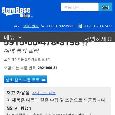
검색
위치 변경
+1 321-802-5889
+1 321-733-7477
ko
메뉴
서명하세요
5915-00-478-3198
대역 통과 필터
이 페이지를 전자 메일로 보내기
모델 또는 부품 번호:
2921066-51
상호 참조 부품 목록
재고 가용성
상태 코드 차트
이 제품은 다음과 같은 수량 및 조건으로 제공됩니다.
NS:
9
NE:
1
참고: 이 항목의 가용성은 마지막으로 업데이트되었습니다.