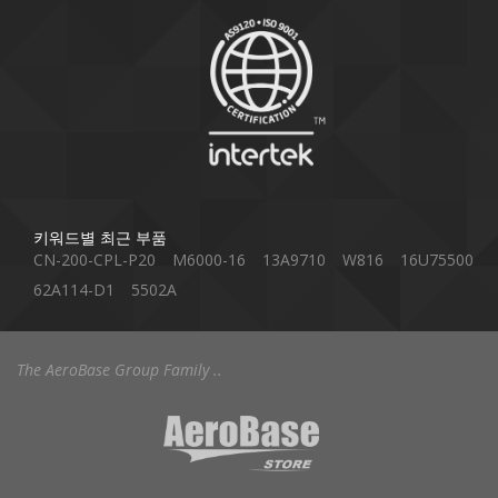
키워드별 최근 부품
CN-200-CPL-P20
M6000-16
13A9710
W816
16U75500
62A114-D1
5502A
The AeroBase Group Family ..