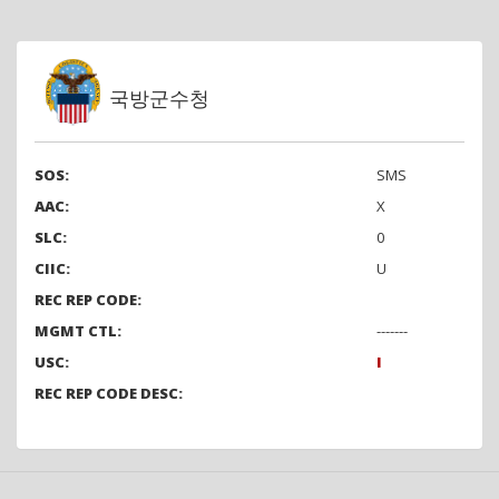
국방군수청
SOS:
SMS
AAC:
X
SLC:
0
CIIC:
U
REC REP CODE:
MGMT CTL:
-------
USC:
I
REC REP CODE DESC: