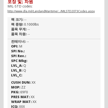
포장 및; 차원
MIL-STD codes:
http://www.dla.mil/LandandMaritime/.../MILSTD2073Codes.aspx
팩 크기:
--
팩 중량:
0.1000lbs
품목 무게:
--
품목 차원:
--
컨테이너:
--
OPI:
M
SPI No.:
SPI Rev.:
SPC Mkg:
LVL_A:
Q
LVL_B:
Q
LVL_C:
CUSH DUN:
XX
MOP:
ZZ
PKG:
69F0
PRES MAT:
XX
WRAP MAT:
XX
ICQ:
XXX