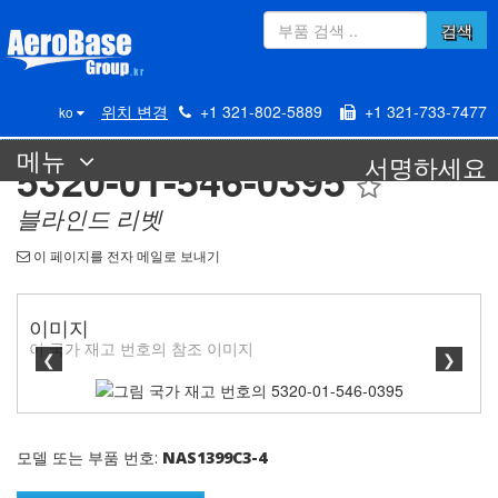
검색
위치 변경
+1 321-802-5889
+1 321-733-7477
ko
메뉴
서명하세요
5320-01-546-0395
블라인드 리벳
이 페이지를 전자 메일로 보내기
이미지
이 국가 재고 번호의 참조 이미지
❮
❯
모델 또는 부품 번호:
NAS1399C3-4