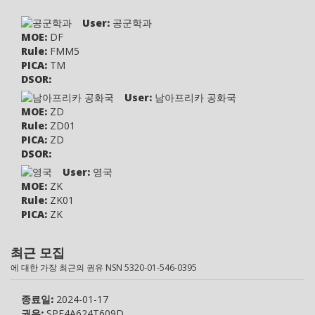
User:
공군학과
MOE:
DF
Rule:
FMM5
PICA:
TM
DSOR:
User:
남아프리카 공화국
MOE:
ZD
Rule:
ZD01
PICA:
ZD
DSOR:
User:
영국
MOE:
ZK
Rule:
ZK01
PICA:
ZK
DSOR:
User:
이탈리아
최근 모집
MOE:
ZR
에 대한 가장 최근의 권유 NSN 5320-01-546-0395
Rule:
ZR01
PICA:
ZR
종료일:
2024-01-17
DSOR:
권유:
SPE4A624T609D