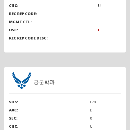
CIIC:
U
REC REP CODE:
MGMT CTL:
-------
USC:
I
REC REP CODE DESC:
공군학과
SOS:
F78
AAC:
D
SLC:
0
CIIC:
U