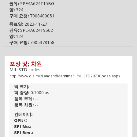
권유:
SPE4A624T15BG
User:
오스트리아
양:
324
MOE:
WB
구매 요청:
7008400051
Rule:
WB01
종료일:
2023-11-27
PICA:
WB
권유:
SPE4A624T9562
DSOR:
양:
124
User:
폴란드
구매 요청:
7005378158
MOE:
WP
Rule:
WP01
PICA:
WP
포장 및; 차원
DSOR:
MIL-STD codes:
User:
브라질
http://www.dla.mil/LandandMaritime/.../MILSTD2073Codes.aspx
MOE:
YA
Rule:
YA01
팩 크기:
--
PICA:
YA
팩 중량:
0.1000lbs
DSOR:
품목 무게:
--
User:
스페인
품목 차원:
--
MOE:
YB
컨테이너:
--
Rule:
YB01
OPI:
O
PICA:
YB
SPI No.:
DSOR:
SPI Rev.:
User:
모로코