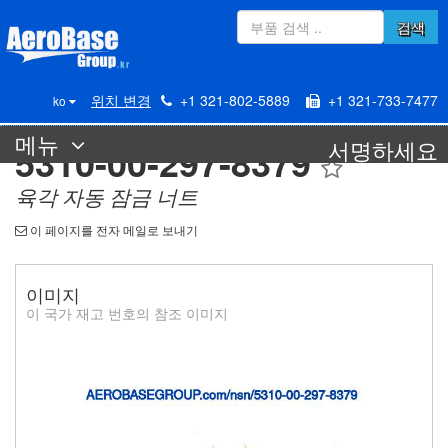
검색
위치 변경
+1 321-802-5889
+1 321-733-7477
ko
메뉴
서명하세요
5310-00-297-8379
육각 자동 잠금 너트
이 페이지를 전자 메일로 보내기
이미지
이 국가 재고 번호의 참조 이미지