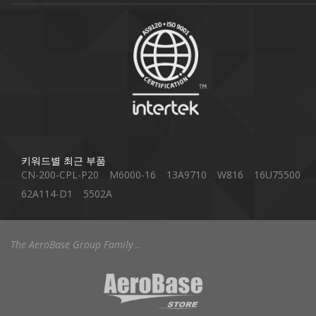
키워드별 최근 부품
CN-200-CPL-P20
M6000-16
13A9710
W816
16U75500
62A114-D1
5502A
The AeroBase Group Family ..