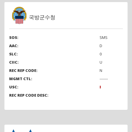
국방군수청
SOS:
SMS
AAC:
D
SLC:
0
CIIC:
U
REC REP CODE:
N
MGMT CTL:
-------
USC:
I
REC REP CODE DESC: