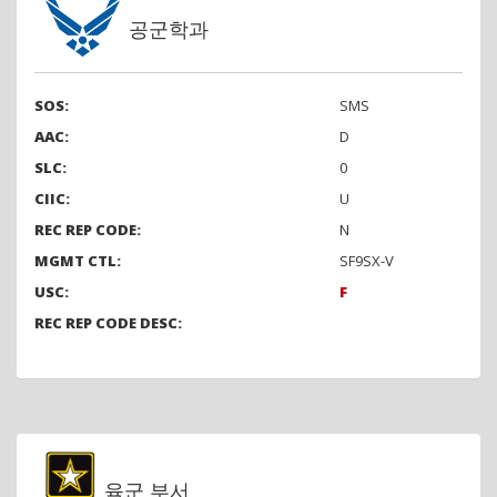
공군학과
SOS:
SMS
AAC:
D
SLC:
0
CIIC:
U
REC REP CODE:
N
MGMT CTL:
SF9SX-V
USC:
F
REC REP CODE DESC:
육군 부서