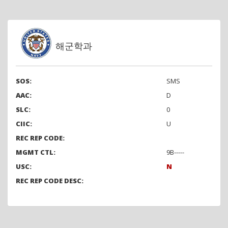
해군학과
SOS:
SMS
AAC:
D
SLC:
0
CIIC:
U
REC REP CODE:
MGMT CTL:
9B-----
USC:
N
REC REP CODE DESC: