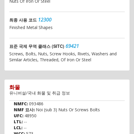
Nuts Of Iron Or Steel
12300
최종 사용 코드
Finished Metal Shapes
69421
표준 국제 무역 클래스 (SITC)
Screws, Bolts, Nuts, Screw Hooks, Rivets, Washers and
Similar Articles, Threaded, Of Iron Or Steel
화물
유니버설/국내 화물 및 취급 정보
NMFC:
093486
NMF 묘사:
Noi (sub 3) Nuts Or Screws Bolts
UFC:
48950
LTL:
--
LCL:
--
WCC:
573