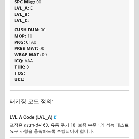
SPC Mkg:
00
MOE:
YP
LVL_A:
E
Rule:
YP01
LVL_B:
PICA:
YP
LVL_C:
DSOR:
CUSH DUN:
00
User:
캐나다
MOP:
10
MOE:
ZC
PKG:
01A0
Rule:
ZC01
PRES MAT:
00
PICA:
ZC
WRAP MAT:
00
DSOR:
ICQ:
AAA
User:
대한민국
THK:
0
MOE:
ZH
TOS:
Rule:
ZH01
UCL:
PICA:
ZH
DSOR:
User:
영국
패키징 코드 정의:
MOE:
ZK
Rule:
ZK01
E
PICA:
LVL A Code (LVL_A)
ZK
DSOR:
포장은 astm-d4169, 유통 주기 18, 보증 수준 1의 성능 테스트
요구 사항을 충족하도록 수행되어야 합니다.
User:
포르투갈
MOE:
ZP