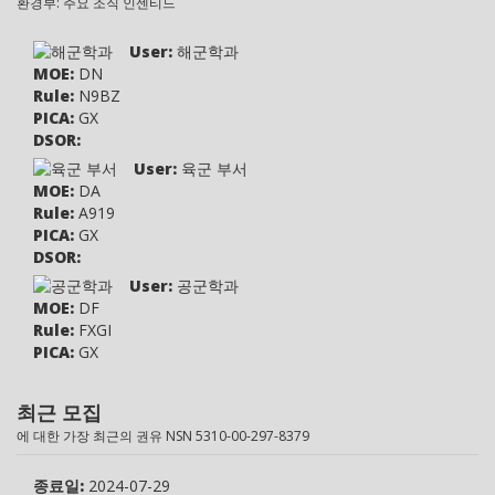
환경부: 주요 조직 인센티드
User:
해군학과
MOE:
DN
Rule:
N9BZ
PICA:
GX
DSOR:
User:
육군 부서
MOE:
DA
Rule:
A919
PICA:
GX
DSOR:
User:
공군학과
MOE:
DF
Rule:
FXGI
PICA:
GX
DSOR:
User:
미 해병대
최근 모집
MOE:
DM
에 대한 가장 최근의 권유 NSN 5310-00-297-8379
Rule:
MC47
PICA:
GX
종료일:
2024-07-29
DSOR: