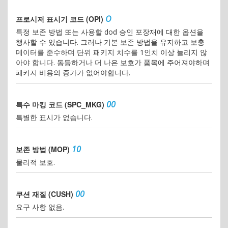
Rule:
ZP01
PICA:
ZP
O
프로시저 표시기 코드 (OPI)
DSOR:
특정 보존 방법 또는 사용할 dod 승인 포장재에 대한 옵션을
User:
덴마크
행사할 수 있습니다. 그러나 기본 보존 방법을 유지하고 보충
MOE:
ZS
데이터를 준수하며 단위 패키지 치수를 1인치 이상 늘리지 않
Rule:
ZS01
아야 합니다. 동등하거나 더 나은 보호가 품목에 주어져야하며
PICA:
ZS
패키지 비용의 증가가 없어야합니다.
DSOR:
User:
그리스
00
특수 마킹 코드 (SPC_MKG)
MOE:
ZU
Rule:
ZU01
특별한 표시가 없습니다.
PICA:
ZU
DSOR:
10
보존 방법 (MOP)
User:
터키
MOE:
ZW
물리적 보호.
Rule:
ZW01
PICA:
ZW
DSOR:
00
쿠션 재질 (CUSH)
요구 사항 없음.