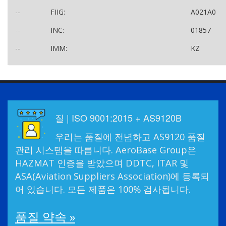
--
FIIG:
A021A0
--
INC:
01857
--
IMM:
KZ
질 | ISO 9001:2015 + AS9120B
우리는 품질에 전념하고 AS9120 품질
관리 시스템을 따릅니다. AeroBase Group은
HAZMAT 인증을 받았으며 DDTC, ITAR 및
ASA(Aviation Suppliers Association)에 등록되
어 있습니다. 모든 제품은 100% 검사됩니다.
품질 약속 »