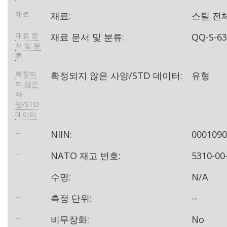
재료
재료:
스틸 전
재료 문
재료 문서 및 분류:
QQ-S-
서 및 분
류
확정되
확정되지 않은 사양/STD 데이터:
유형
지 않은
사
양/STD
데이터
--
NIIN:
000109
--
NATO 재고 번호:
5310-00
--
수명:
N/A
--
측정 단위:
--
--
비무장화:
No