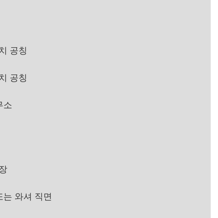
인치 공칭
인치 공칭
무소
신장
또는 와셔 직면