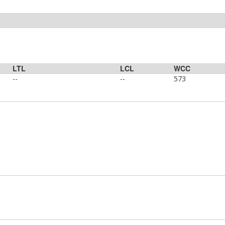
LTL
LCL
WCC
--
--
573