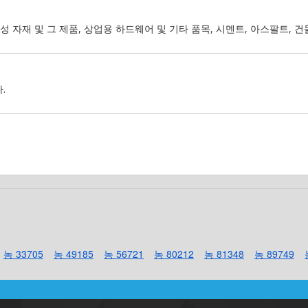
 구성 자재 및 그 제품, 상업용 하드웨어 및 기타 품목, 시멘트, 아스팔트, 
.
농 33705
농 49185
농 56721
농 80212
농 81348
농 89749