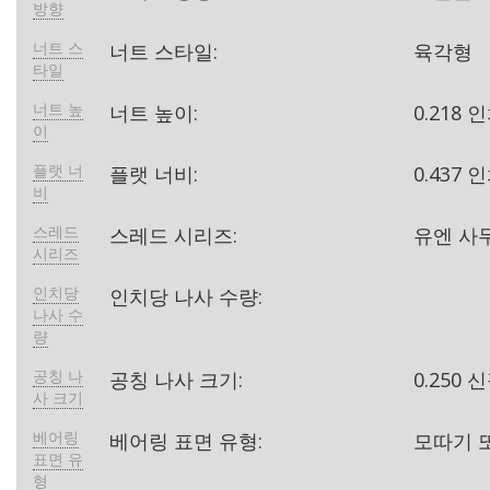
방향
너트 스
너트 스타일:
육각형
타일
너트 높
너트 높이:
0.218 
이
플랫 너
플랫 너비:
0.437 
비
스레드
스레드 시리즈:
유엔 사
시리즈
인치당
인치당 나사 수량:
나사 수
량
공칭 나
공칭 나사 크기:
0.250 
사 크기
베어링
베어링 표면 유형:
모따기 
표면 유
형