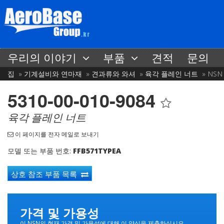
우리의 이야기
부품
견적
문의
집
기계설비와 연마재
견과류와 와셔
육각 플레인 너트
NSN 
5310-00-010-9084
육각 플레인 너트
이 페이지를 전자 메일로 보내기
모델 또는 부품 번호:
FFB571TYPEA
상호 참조 부품 목록
가격 및 가용성
이 NSN의 현재 가격 및 가용성에 대해 이 양식을 제출하십시오.