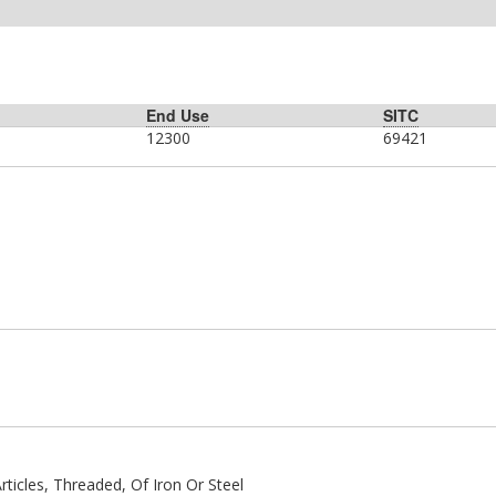
End Use
SITC
12300
69421
ticles, Threaded, Of Iron Or Steel