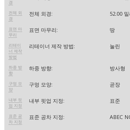
경
전체 외
전체 외경:
52.00
경
표면 마
표면 마무리:
땅
무리
리테이
리테이너 제작 방법:
눌린
너 제작
방법
하중 방
하중 방향:
방사형
향
구멍 모
구멍 모양:
곧장
양
내부 핏
내부 핏업 지정:
표준
업 지정
표준 공
표준 공차 지정:
ABEC N
차 지정