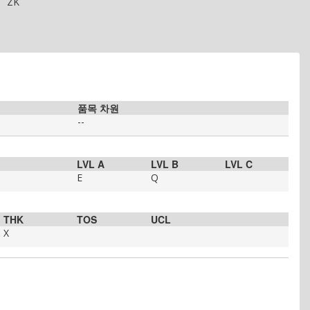
ZK
품목 차원
--
LVL A
LVL B
LVL C
E
Q
THK
TOS
UCL
X