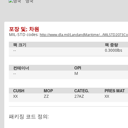
영국
포장 및; 차원
MIL-STD codes:
http://www.dla.mil/LandandMaritime/.../MILSTD2073C
팩 크기
팩 중량
--
0.3000lbs
컨테이너
OPI
--
M
CUSH
MOP
CATEG.
PRES MAT
XX
ZZ
27AZ
XX
패키징 코드 정의: