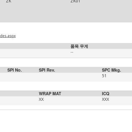
ZK
ZK01
odes.aspx
품목 무게
--
SPI No.
SPI Rev.
SPC Mkg.
51
WRAP MAT
ICQ
XX
XXX