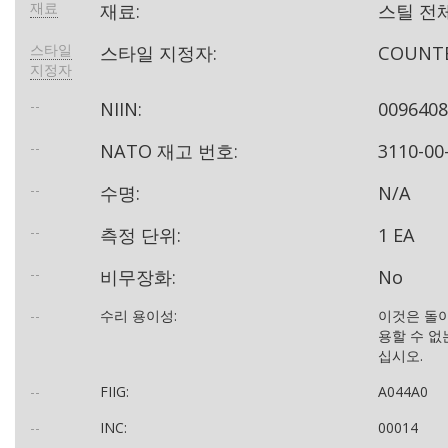
재료
재료:
스틸 전
스타일
스타일 지정자:
COUNT
지정자
--
NIIN:
009640
--
NATO 재고 번호:
3110-00
--
수명:
N/A
--
측정 단위:
1 EA
--
비무장화:
No
--
수리 용이성:
이것은 돌이
용할 수 
십시오.
--
FIIG:
A044A0
--
INC:
00014