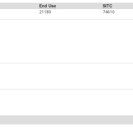
End Use
SITC
21180
74610