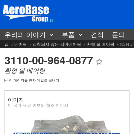
우리의 이야기
부품
견적
문의
집
베어링
장착되지 않은 감마베어링
환형 볼 베어링
NSN 31
3110-00-964-0877
환형 볼 베어링
이 페이지를 전자 메일로 보내기
이미지
이 국가 재고 번호의 참조 이미지