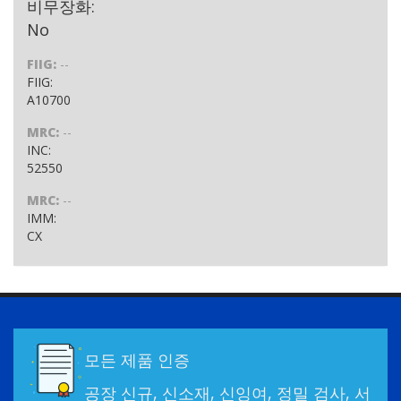
비무장화:
No
FIIG:
--
FIIG:
A10700
MRC:
--
INC:
52550
MRC:
--
IMM:
CX
모든 제품 인증
공장 신규, 신소재, 신잉여, 정밀 검사, 서