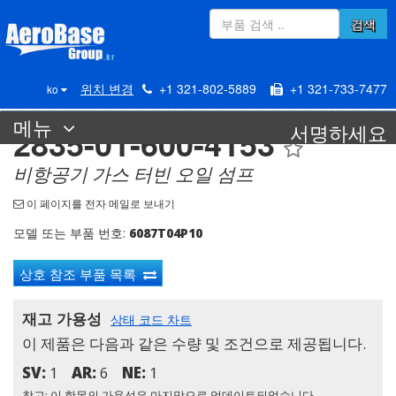
검색
위치 변경
+1 321-802-5889
+1 321-733-7477
ko
메뉴
서명하세요
2835-01-600-4153
비항공기 가스 터빈 오일 섬프
이 페이지를 전자 메일로 보내기
모델 또는 부품 번호:
6087T04P10
상호 참조 부품 목록
재고 가용성
상태 코드 차트
이 제품은 다음과 같은 수량 및 조건으로 제공됩니다.
SV:
1
AR:
6
NE:
1
참고: 이 항목의 가용성은 마지막으로 업데이트되었습니다.