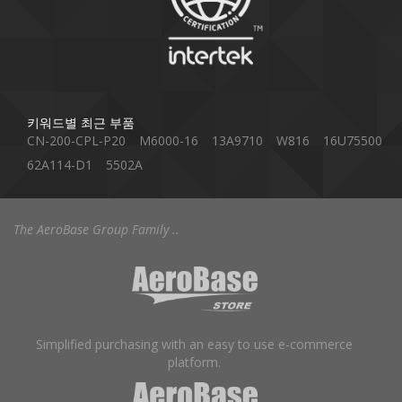
키워드별 최근 부품
CN-200-CPL-P20
M6000-16
13A9710
W816
16U75500
62A114-D1
5502A
The AeroBase Group Family ..
Simplified purchasing with an easy to use e-commerce
platform.