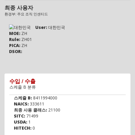
최종 사용자
환경부: 주요 조직 인센티드
User:
대한민국
MOE:
ZH
Rule:
ZH01
PICA:
ZH
DSOR:
수입 / 수출
스케줄 B 분류
스케쥴 B:
8411994000
NAICS:
333611
최종 사용 클래스:
21100
SITC:
71499
USDA:
1
HITECH:
0