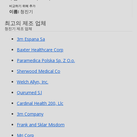
비교하기 위해 추가
이름:
청진기
최고의 제조 업체
청진기 제조 업체
3m Espana Sa
Baxter Healthcare Corp
Paramedica Polska Sp. Z O.o.
Sherwood Medical Co
Welch Allyn, Inc.
Quirumed S.l
Cardinal Health 200, Llc
3m Company
Frank and Sklar Misdom
Mri Corp