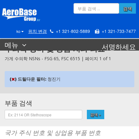
검색
위치 변경
+1 321-802-5889
+1 321-733-7477
ko
메뉴
서명하세요
수의학 장비 및 용품 치과 의료
가게 수의학 NSNs -
FSG
65,
FSC
6515 | 페이지 1 of 1
(
)
드릴다운 필터:
청진기
부품 검색
검색 »
국가 주식 번호 및 상업용 부품 번호