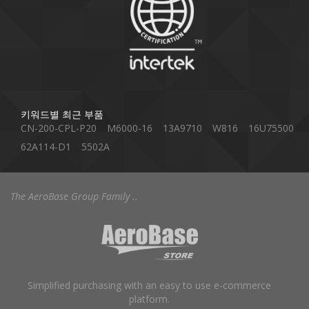
키워드별 최근 부품
CN-200-CPL-P20
M6000-16
13A9710
W816
16U75500
62A114-D1
5502A
The AeroBase Group Family ..
Simplified purchasing with an easy to use e-commerce
platform.