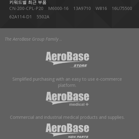
키워드별 최근 부품
CN-200-CPL-P20
M6000-16
13A9710
W816
16U75500
62A114-D1
5502A
The AeroBase Group Family ..
Simplified purchasing with an easy to use e-commerce
platform.
Commercial and industrial medical products and supplies.