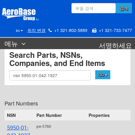
검색
위치 변경
+1 321-802-5889
+1 321-733-7477
ko
메뉴
서명하세요
Search Parts, NSNs,
Companies, and End Items
GO
Part Numbers
NSN
Part Number
Properties
pe-5760
5950-01-