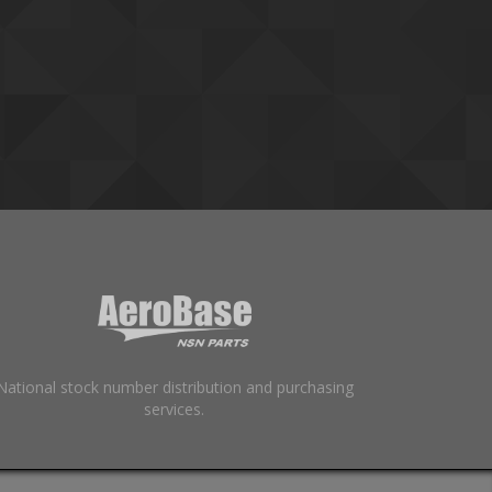
National stock number distribution and purchasing
services.